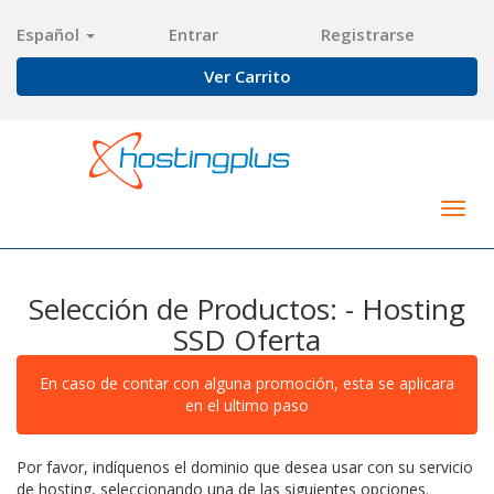
Español
Entrar
Registrarse
Ver Carrito
Togg
navig
Selección de Productos: - Hosting
SSD Oferta
En caso de contar con alguna promoción, esta se aplicara
en el ultimo paso
Por favor, indíquenos el dominio que desea usar con su servicio
de hosting, seleccionando una de las siguientes opciones.