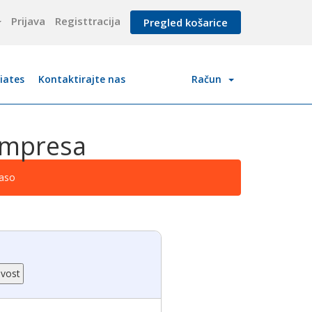
Prijava
Registtracija
Pregled košarice
liates
Kontaktirajte nas
Račun
Empresa
paso