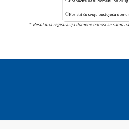
Prebacite Vašu domenu od drug
Koristit ću svoju postojeću dom
*
Besplatna registracija domene odnosi se samo na 