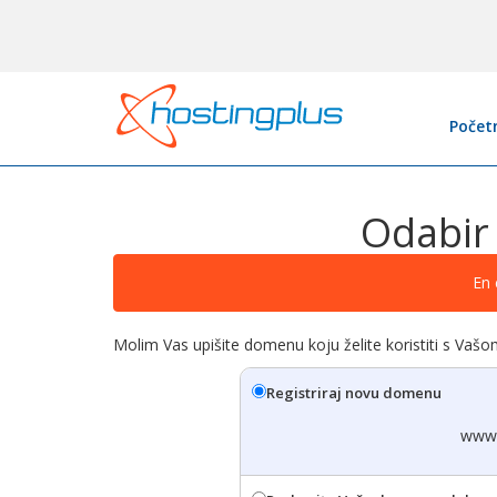
Počet
Odabir
En 
Molim Vas upišite domenu koju želite koristiti s Vaš
Registriraj novu domenu
www