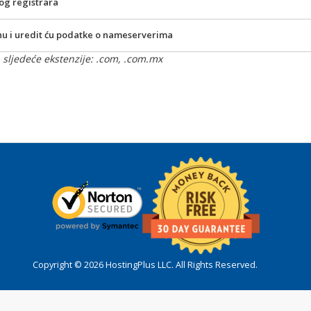
og registrara
enu i uredit ću podatke o nameserverima
sljedeće ekstenzije: .com, .com.mx
Copyright © 2026 HostingPlus LLC. All Rights Reserved.