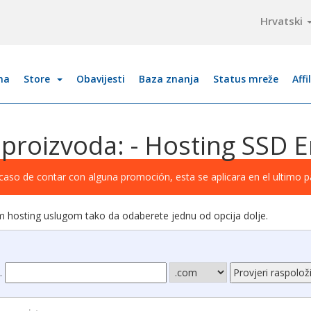
Hrvatski
na
Store
Obavijesti
Baza znanja
Status mreže
Affi
 proizvoda: - Hosting SSD 
caso de contar con alguna promoción, esta se aplicara en el ultimo 
om hosting uslugom tako da odaberete jednu od opcija dolje.
.