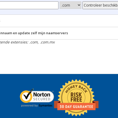
s
innaam en update zelf mijn naamservers
lgende extensies: .com, .com.mx