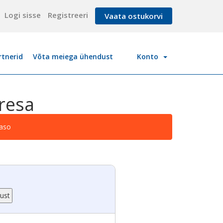
Logi sisse
Registreeri
Vaata ostukorvi
rtnerid
Võta meiega ühendust
Konto
resa
paso