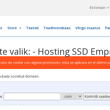
Estonian
ht
Store
Teated
Teadmistebaas
Võrgu staatus
Pa
te valik: - Hosting SSD Emp
caso de contar con alguna promoción, esta se aplicara en el ultimo 
asutada soovitud domeen.
w.