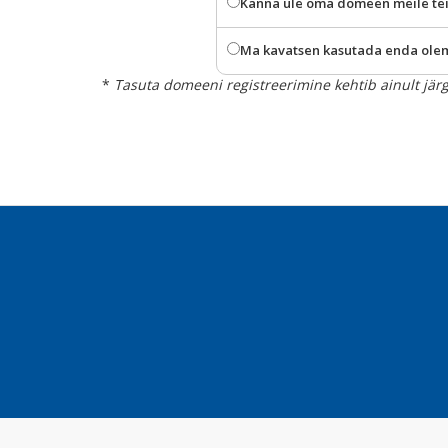
Kanna üle oma domeen meile teis
Ma kavatsen kasutada enda ole
*
Tasuta domeeni registreerimine kehtib ainult jär