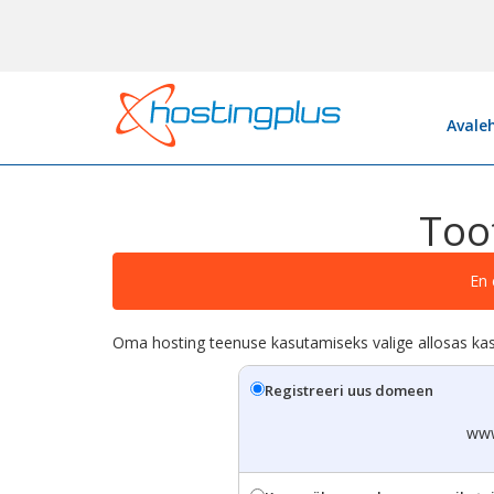
Avale
Too
En 
Oma hosting teenuse kasutamiseks valige allosas k
Registreeri uus domeen
ww