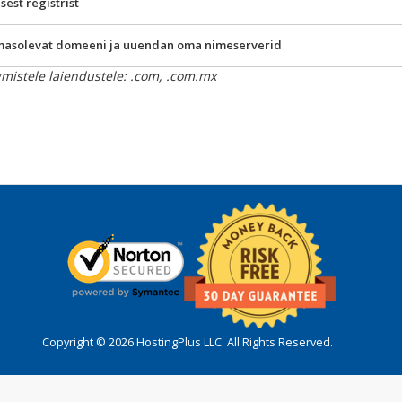
est registrist
masolevat domeeni ja uuendan oma nimeserverid
gmistele laiendustele: .com, .com.mx
Copyright © 2026 HostingPlus LLC. All Rights Reserved.