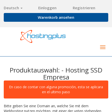
Deutsch
Einloggen
Registrieren
Warenkorb ansehen
Togg
navig
Produktauswahl: - Hosting SSD
Empresa
En caso de contar con alguna promoción, esta se aplicara
en el ultimo paso
Bitte geben Sie eine Domain an, welche Sie mit dem
Webhosting nutzen möchten, mit einer der unten stehenden