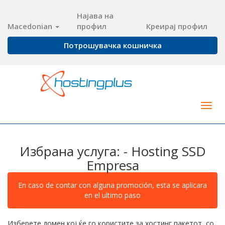
Најава на
Macedonian
профил
Креирај профил
Потрошувачка кошничка
Togg
navig
Избрана услуга: - Hosting SSD
Empresa
En caso de contar con alguna promoción, esta se aplicara
en el ultimo paso
Изберете домен кој ќе го користите за хостинг пакетот, со