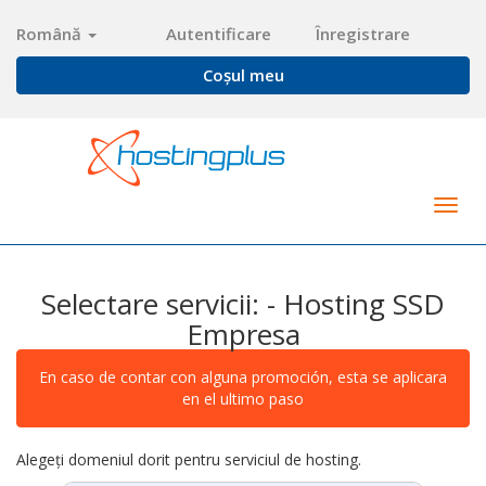
Română
Autentificare
Înregistrare
Coșul meu
Togg
navig
Selectare servicii: - Hosting SSD
Empresa
En caso de contar con alguna promoción, esta se aplicara
en el ultimo paso
Alegeți domeniul dorit pentru serviciul de hosting.