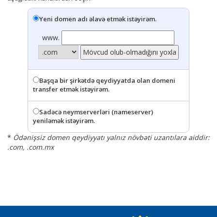
Yeni domen adı əlavə etmək istəyirəm.
www.
Başqa bir şirkətdə qeydiyyatda olan domeni
transfer etmək istəyirəm.
Sadəcə neymserverləri (nameserver)
yeniləmək istəyirəm.
*
Ödənişsiz domen qeydiyyatı yalnız növbəti uzantılara aiddir:
.com, .com.mx