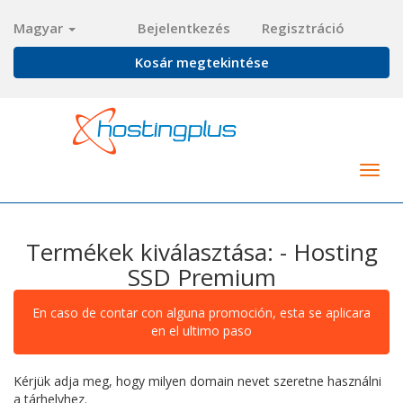
Magyar
Bejelentkezés
Regisztráció
Kosár megtekintése
Togg
navig
Termékek kiválasztása: - Hosting
SSD Premium
En caso de contar con alguna promoción, esta se aplicara
en el ultimo paso
Kérjük adja meg, hogy milyen domain nevet szeretne használni
a tárhelyhez.