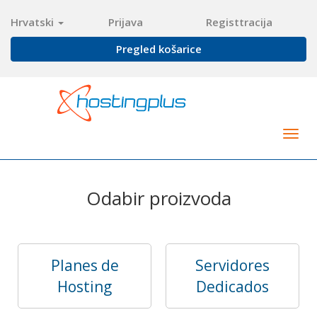
Hrvatski
Prijava
Registtracija
Pregled košarice
Togg
navig
Odabir proizvoda
Planes de
Servidores
Hosting
Dedicados