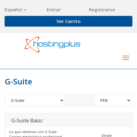
Español
Entrar
Registrarse
Ver Carrito
Togg
navig
G-Suite
G-Suite Basic
Lo que obtienes con G Suite
Desde
Correo electrónico profesional