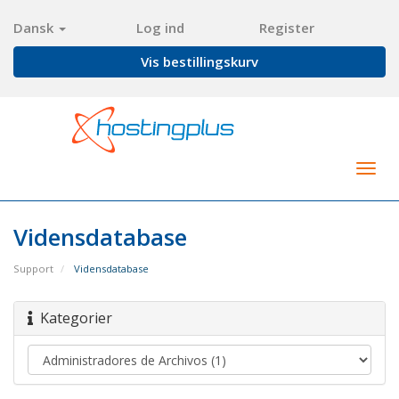
Dansk
Log ind
Register
Vis bestillingskurv
Togg
navig
Vidensdatabase
Support
Vidensdatabase
Kategorier