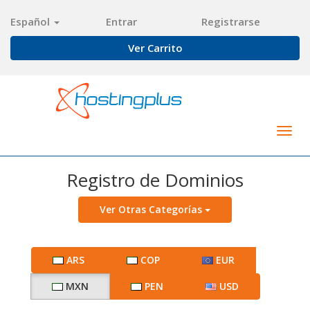
Español
Entrar
Registrarse
Ver Carrito
Togg
navig
Registro de Dominios
Ver Otras Categorías
ARS
COP
EUR
MXN
PEN
USD