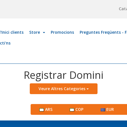
Cat
'Inici clients
Store
Promocions
Preguntes Freqüents - 
cti'ns
Registrar Domini
Veure Altres Categories
ARS
COP
EUR