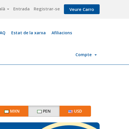
alà
Entrada
Registrar-se
Veure Carro
FAQ
Estat de la xarxa
Afiliacions
Compte
MXN
PEN
USD