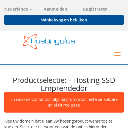
Nederlands
Aanmelden
Registreren
Winkelwagen bekijken
Togg
navig
Productselectie: - Hosting SSD
Emprendedor
En caso de contar con alguna promoción, esta se aplicara
en el ultimo paso
Kies uw domein dat u aan uw hostingproduct wenst toe te
voegen. Selecteer hiervoor een van de opties hieronder.