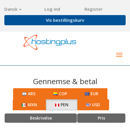
Dansk
Log ind
Register
Vis bestillingskurv
Togg
navig
Gennemse & betal
ARS
COP
EUR
MXN
PEN
USD
Beskrivelse
Pris