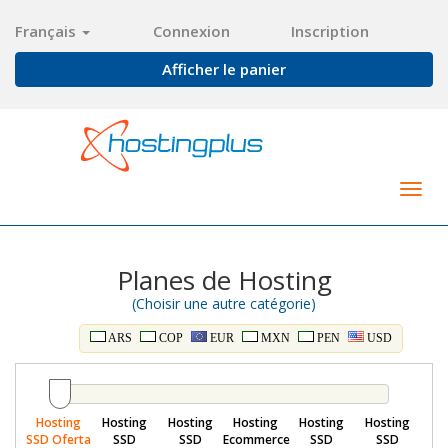
Français
Connexion
Inscription
Afficher le panier
Togg
navig
Planes de Hosting
(Choisir une autre catégorie)
ARS
COP
EUR
MXN
PEN
USD
Hosting
Hosting
Hosting
Hosting
Hosting
Hosting
SSD Oferta
SSD
SSD
Ecommerce
SSD
SSD