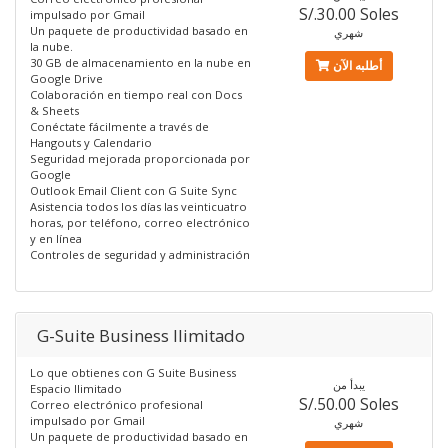
S/.30.00 Soles
impulsado por Gmail
Un paquete de productividad basado en
شهري
la nube.
30 GB de almacenamiento en la nube en
أطلبه الآن
Google Drive
Colaboración en tiempo real con Docs
& Sheets
Conéctate fácilmente a través de
Hangouts y Calendario
Seguridad mejorada proporcionada por
Google
Outlook Email Client con G Suite Sync
Asistencia todos los días las veinticuatro
horas, por teléfono, correo electrónico
y en línea
Controles de seguridad y administración
G-Suite Business Ilimitado
Lo que obtienes con G Suite Business
يبدأ من
Espacio Ilimitado
S/.50.00 Soles
Correo electrónico profesional
impulsado por Gmail
شهري
Un paquete de productividad basado en