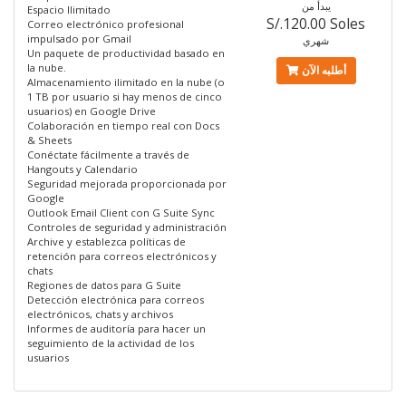
يبدأ من
Espacio Ilimitado
S/.120.00 Soles
Correo electrónico profesional
impulsado por Gmail
شهري
Un paquete de productividad basado en
la nube.
أطلبه الآن
Almacenamiento ilimitado en la nube (o
1 TB por usuario si hay menos de cinco
usuarios) en Google Drive
Colaboración en tiempo real con Docs
& Sheets
Conéctate fácilmente a través de
Hangouts y Calendario
Seguridad mejorada proporcionada por
Google
Outlook Email Client con G Suite Sync
Controles de seguridad y administración
Archive y establezca políticas de
retención para correos electrónicos y
chats
Regiones de datos para G Suite
Detección electrónica para correos
electrónicos, chats y archivos
Informes de auditoría para hacer un
seguimiento de la actividad de los
usuarios