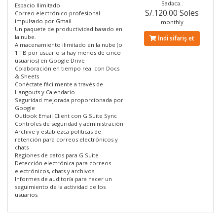
Sadəcə..
Espacio Ilimitado
S/.120.00 Soles
Correo electrónico profesional
impulsado por Gmail
monthly
Un paquete de productividad basado en
la nube.
İndi sifariş et
Almacenamiento ilimitado en la nube (o
1 TB por usuario si hay menos de cinco
usuarios) en Google Drive
Colaboración en tiempo real con Docs
& Sheets
Conéctate fácilmente a través de
Hangouts y Calendario
Seguridad mejorada proporcionada por
Google
Outlook Email Client con G Suite Sync
Controles de seguridad y administración
Archive y establezca políticas de
retención para correos electrónicos y
chats
Regiones de datos para G Suite
Detección electrónica para correos
electrónicos, chats y archivos
Informes de auditoría para hacer un
seguimiento de la actividad de los
usuarios