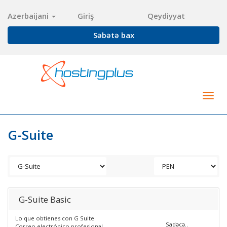
Azerbaijani
Giriş
Qeydiyyat
Səbətə bax
Togg
navig
G-Suite
G-Suite Basic
Lo que obtienes con G Suite
Sadəcə..
Correo electrónico profesional