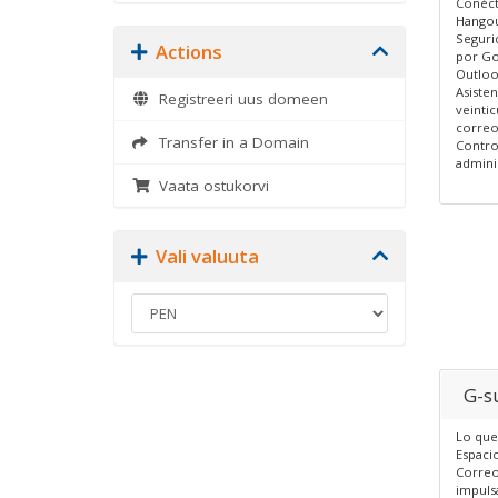
Conéct
Hangou
Seguri
Actions
por Go
Outloo
Asisten
Registreeri uus domeen
veintic
correo
Transfer in a Domain
Contro
admini
Vaata ostukorvi
Vali valuuta
G-su
Lo que
Espacio
Correo
impuls