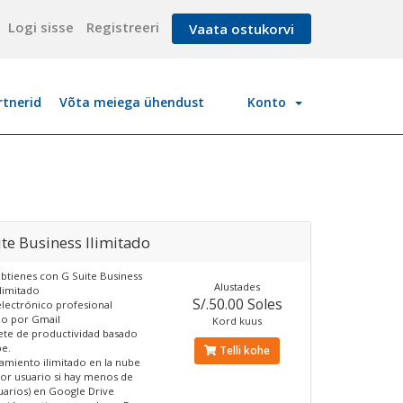
Logi sisse
Registreeri
Vaata ostukorvi
rtnerid
Võta meiega ühendust
Konto
te Business Ilimitado
btienes con G Suite Business
Alustades
Ilimitado
S/.50.00 Soles
lectrónico profesional
do por Gmail
Kord kuus
te de productividad basado
be.
Telli kohe
miento ilimitado en la nube
por usuario si hay menos de
uarios) en Google Drive