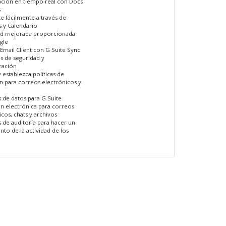
ción en tiempo real con Docs
s
e fácilmente a través de
 y Calendario
ad mejorada proporcionada
gle
Email Client con G Suite Sync
s de seguridad y
ración
 establezca políticas de
n para correos electrónicos y
 de datos para G Suite
n electrónica para correos
icos, chats y archivos
 de auditoría para hacer un
nto de la actividad de los