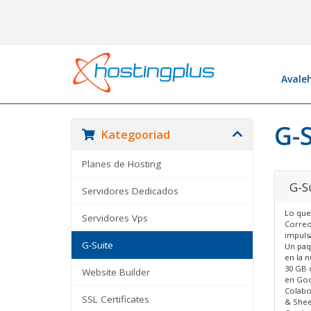
Avale
G-
Kategooriad
Planes de Hosting
G-S
Servidores Dedicados
Lo que
Servidores Vps
Correo
impuls
G-Suite
Un paq
en la n
30 GB 
Website Builder
en Goo
Colabo
SSL Certificates
& Shee