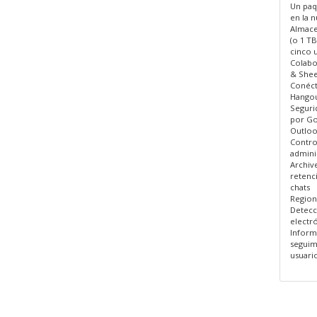
Un paq
en la n
Almace
(o 1 T
cinco 
Colabo
& Shee
Conéct
Hangou
Seguri
por Go
Outloo
Contro
admini
Archive
retenc
chats
Region
Detecc
electró
Inform
seguimi
usuari