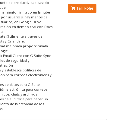
uete de productividad basado
ube.
Telli kohe
namiento ilimitado en la nube
B por usuario si hay menos de
usuarios) en Google Drive
ración en tiempo real con Docs
ts
ate fácilmente a través de
ts y Calendario
dad mejorada proporcionada
ogle
k Email Client con G Suite Sync
les de seguridad y
stración
 y establezca políticas de
ión para correos electrónicos y
es de datos para G Suite
ión electrónica para correos
nicos, chats y archivos
es de auditoría para hacer un
ento de la actividad de los
os