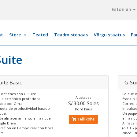
Estonian
ht
Store
Teated
Teadmistebaas
Võrgu staatus
Pa
Suite
uite Basic
G-Sui
 obtienes con G Suite
Lo que o
Alustades
 electrónico profesional
Espacio 
S/.30.00 Soles
ado por Gmail
Correo e
uete de productividad basado
impulsa
Kord kuus
ube.
Un paque
de almacenamiento en la nube
en la nu
Telli kohe
gle Drive
Almacena
ración en tiempo real con Docs
(o 1 TB 
ts
cinco us