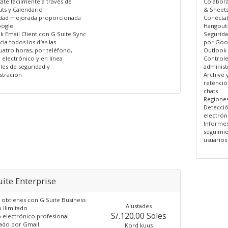
ate fácilmente a través de
Colabora
ts y Calendario
& Sheet
dad mejorada proporcionada
Conéctat
ogle
Hangouts
k Email Client con G Suite Sync
Segurid
cia todos los días las
por Goo
uatro horas, por teléfono,
Outlook 
 electrónico y en línea
Controle
les de seguridad y
administ
stración
Archive y
retenció
chats
Regiones
Detecció
electrón
Informes
seguimie
usuarios
ite Enterprise
 obtienes con G Suite Business
Alustades
 Ilimitado
S/.120.00 Soles
 electrónico profesional
ado por Gmail
Kord kuus