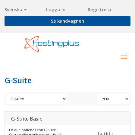
Svenska
Logga in
Registrera
Se kundvagnen
Togg
navig
G-Suite
G-Suite Basic
Lo que obtienes con G Suite
Start från
Correo electrónico profesional