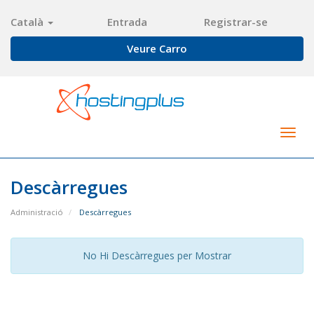
Català
Entrada
Registrar-se
Veure Carro
Togg
navig
Descàrregues
Administració
Descàrregues
No Hi Descàrregues per Mostrar