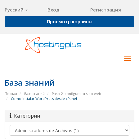
Русский
Вход
Регистрация
Просмотр корзины
Togg
navig
База знаний
Портал
База знаний
Paso 2: configura tu sitio web
Como instalar WordPress desde cPanel
Категории