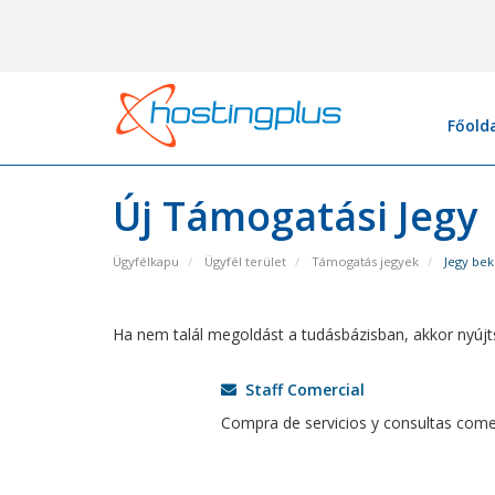
Főold
Új Támogatási Jegy
Ügyfélkapu
Ügyfél terület
Támogatás jegyek
Jegy bek
Ha nem talál megoldást a tudásbázisban, akkor nyújts
Staff Comercial
Compra de servicios y consultas comer