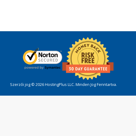
Szerzői jog © 2026 HostingPlus LLC. Minden Jog Fenntartva.