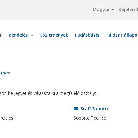
Magyar
Bejelent
al
Rendelés
Közlemények
Tudásbázis
Hálózat állapo
üldése
on be jegyet és válassza ki a megfelelő osztályt.
Staff Soporte
ciales.
Soporte Tecnico