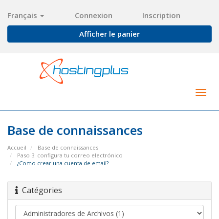
Français
Connexion
Inscription
Afficher le panier
Togg
navig
Base de connaissances
Accueil
Base de connaissances
Paso 3: configura tu correo electrónico
¿Como crear una cuenta de email?
Catégories