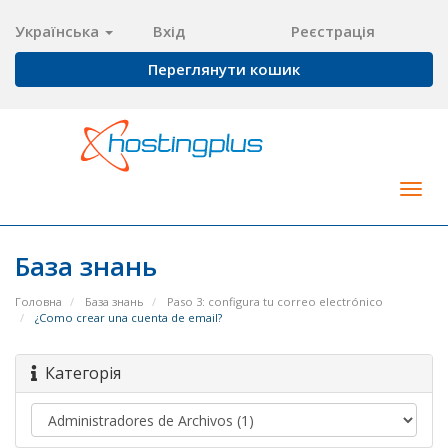
Українська
Вхід
Реєстрація
Переглянути кошик
Togg
navig
База знань
Головна
База знань
Paso 3: configura tu correo electrónico
¿Como crear una cuenta de email?
Категорія