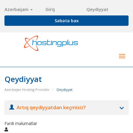
Azerbaijani
Giriş
Qeydiyyat
Səbətə bax
Togg
navig
Qeydiyyat
Azerbaijan Hosting Provider
Qeydiyyat
Artıq qeydiyyatdan keçmisiz?
Fərdi məlumatlar