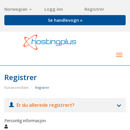
Norwegian
Logg inn
Registrer
Se handlevogn »
Togg
navig
Registrer
Kundeområdet
Registrer
Er du allerede registrert?
Personlig informasjon