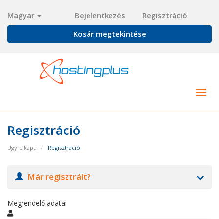
Magyar
Bejelentkezés
Regisztráció
Kosár megtekintése
Togg
navig
Regisztráció
Ügyfélkapu
Regisztráció
Már regisztrált?
Megrendelő adatai