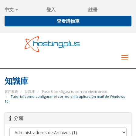
中文
登入
註冊
查看購物車
Togg
navig
知識庫
客戶系統
知識庫
Paso 3: configura tu correo electrónico
Tutorial como configurar el correo en la aplicación mail de Windows
10
分類