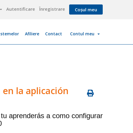
Autentificare
Înregistrare
Coșul meu
istemelor
Afiliere
Contact
Contul meu
 en la aplicación
e tu aprenderás a como configurar
0