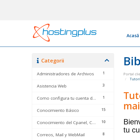
Acasă
Bib
Categorii
1
Administradores de Archivos
Portal cli
Tutori
3
Asistencia Web
Tut
1
Como configura tu cuenta de correo en
mai
15
Conocimiento Básico
Bien
10
Conocimiento del Cpanel, CMS y optimizadores
tu c
8
Correos, Mail y WebMail