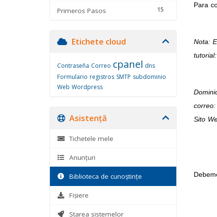
Para co
15
Primeros Pasos
Etichete cloud
Nota: E
tutorial:
cpanel
Contraseña
Correo
dns
Formulario
registros
SMTP
subdominio
Web
Wordpress
Domini
correo
Asistență
Sito W
Tichetele mele
Anunțuri
Debemos
Biblioteca de cunoștințe
Fișiere
Starea sistemelor