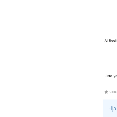
Al fina
Listo y
58 Ku
Hja