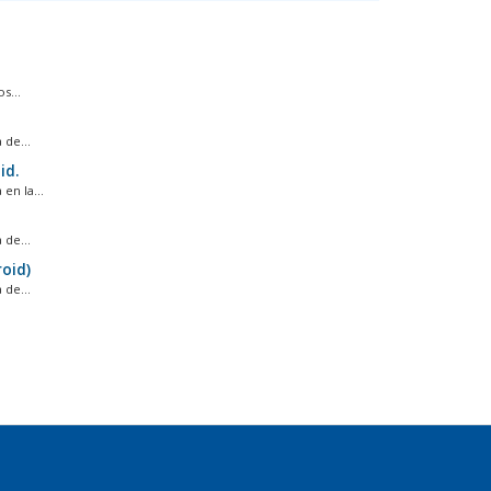
s...
de...
id.
en la...
de...
roid)
de...