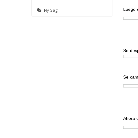
Luego d
Ny Sag
Se desp
Se camb
Ahora d