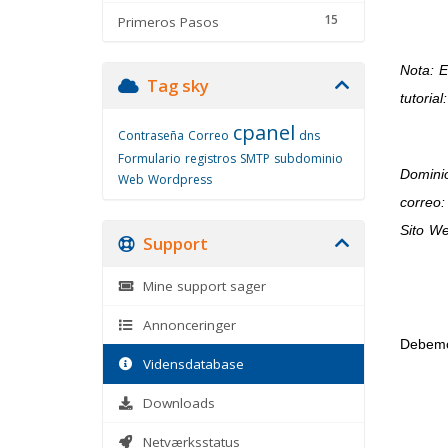
15
Primeros Pasos
Nota: E
Tag sky
tutorial:
cpanel
Contraseña
Correo
dns
Formulario
registros
SMTP
subdominio
Domini
Web
Wordpress
correo
Sito W
Support
Mine support sager
Annonceringer
Debemos
Vidensdatabase
Downloads
Netværksstatus