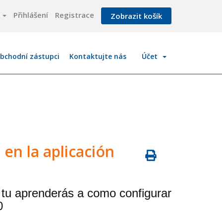
a
Přihlášení
Registrace
Zobrazit košík
bchodní zástupci
Kontaktujte nás
Účet
 en la aplicación
e tu aprenderás a como configurar
0