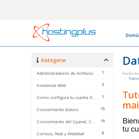
Domů
Da
Kategorie
1
Administradores de Archivos
Portal H
Tutori
3
Asistencia Web
Tut
1
Como configura tu cuenta de correo en
mai
15
Conocimiento Básico
Bien
10
Conocimiento del Cpanel, CMS y optimizadores
tu c
8
Correos, Mail y WebMail