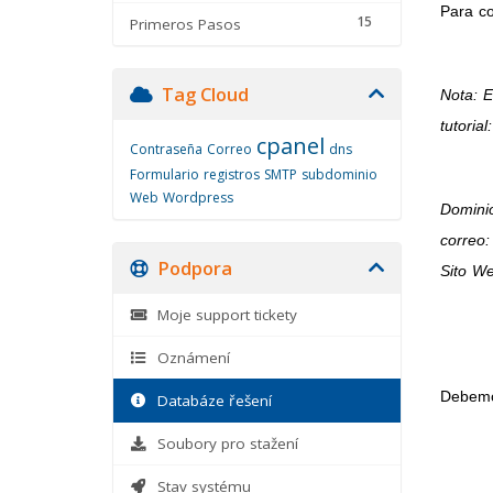
Para co
15
Primeros Pasos
Tag Cloud
Nota: E
tutorial:
cpanel
Contraseña
Correo
dns
Formulario
registros
SMTP
subdominio
Web
Wordpress
Domini
correo
Podpora
Sito W
Moje support tickety
Oznámení
Debemos
Databáze řešení
Soubory pro stažení
Stav systému